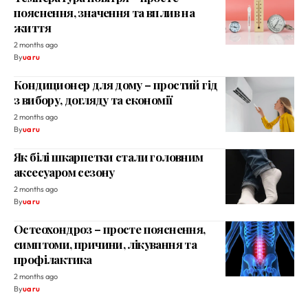
пояснення, значення та вплив на
життя
2 months ago
By
ua ru
Кондиционер для дому – простий гід
з вибору, догляду та економії
2 months ago
By
ua ru
Як білі шкарпетки стали головним
аксесуаром сезону
2 months ago
By
ua ru
Остеохондроз – просте пояснення,
симптоми, причини, лікування та
профілактика
2 months ago
By
ua ru