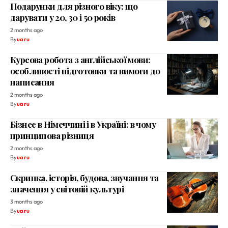
Подарунки для різного віку: що
дарувати у 20, 30 і 50 років
2 months ago
By
ua ru
Курсова робота з англійської мови:
особливості підготовки та вимоги до
написання
2 months ago
By
ua ru
Бізнес в Німеччині і в Україні: в чому
принципова різниця
2 months ago
By
ua ru
Скрипка, історія, будова, звучання та
значення у світовій культурі
3 months ago
By
ua ru