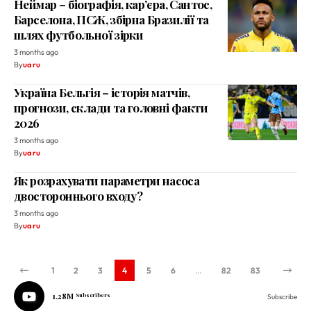
Неймар – біографія, кар’єра, Сантос,
Барселона, ПСЖ, збірна Бразилії та
шлях футбольної зірки
3 months ago
By
ua ru
Україна Бельгія – історія матчів,
прогнози, склади та головні факти
2026
3 months ago
By
ua ru
Як розрахувати параметри насоса
двостороннього входу?
3 months ago
By
ua ru
1
2
3
4
5
6
…
82
83
1.28M
Subscribers
Subscribe