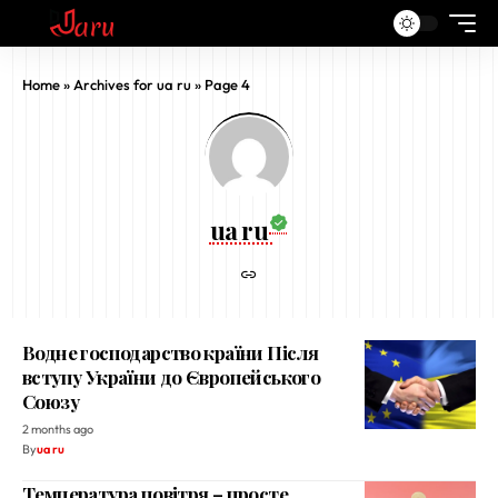
Home
»
Archives for ua ru
»
Page 4
ua ru
Водне господарство країни Після
вступу України до Європейського
Союзу
2 months ago
By
ua ru
Температура повітря – просте