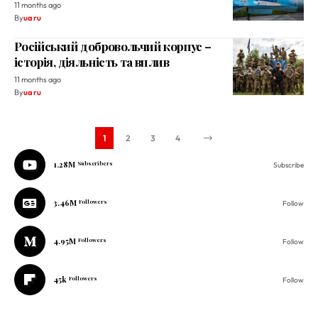
11 months ago
By
ua ru
Російський добровольчий корпус –
історія, діяльність та вплив
11 months ago
By
ua ru
1
2
3
4
1.28M
Subscribers
Subscribe
3.46M
Followers
Follow
4.95M
Followers
Follow
45k
Followers
Follow