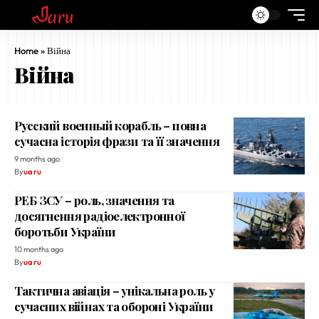
Home
»
Війна
Війна
Русский военный корабль – повна
сучасна історія фрази та її значення
9 months ago
By
ua ru
РЕБ ЗСУ – роль, значення та
досягнення радіоелектронної
боротьби України
10 months ago
By
ua ru
Тактична авіація – унікальна роль у
сучасних війнах та обороні України