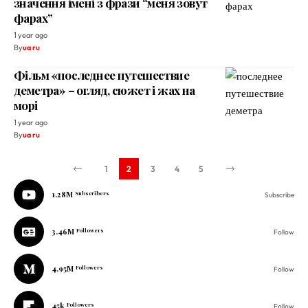
значення імені з фрази “меня зовут
фарах”
1 year ago
By
ua ru
Фільм «последнее путешествие
деметра» – огляд, сюжет і жах на
морі
1 year ago
By
ua ru
1
2
3
4
5
1.28M
Subscribers
Subscribe
3.46M
Followers
Follow
4.95M
Followers
Follow
45k
Followers
Follow