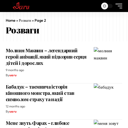
Home
»
Розваги
»
Page 2
Розваги
Молния Маквин – легендарний
герой анімації, який підкорив серця
дітей і дорослих
9 months ago
By
ua ru
Бабадук – таємнича історія
кіношного монстра, який став
символом страху та надії
12 months ago
By
ua ru
Мене звуть Фарах – глибоке