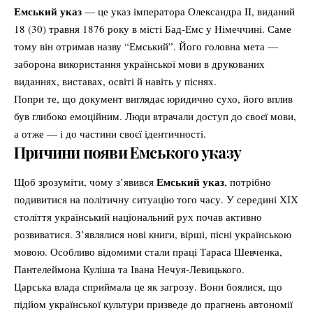
Емський указ
— це указ імператора Олександра II, виданий
18 (30) травня 1876 року в місті Бад-Емс у Німеччині. Саме
тому він отримав назву “Емський”. Його головна мета —
заборона використання української мови в друкованих
виданнях, виставах, освіті й навіть у піснях.
Попри те, що документ виглядає юридично сухо, його вплив
був глибоко емоційним. Люди втрачали доступ до своєї мови,
а отже — і до частини своєї ідентичності.
Причини появи Емського указу
Емський указ
Щоб зрозуміти, чому з’явився
, потрібно
подивитися на політичну ситуацію того часу. У середині ХІХ
століття український національний рух почав активно
розвиватися. З’являлися нові книги, вірші, пісні українською
мовою. Особливо відомими стали праці Тараса Шевченка,
Пантелеймона Куліша та Івана Нечуя-Левицького.
Царська влада сприймала це як загрозу. Вони боялися, що
підйом української культури призведе до прагнень автономії