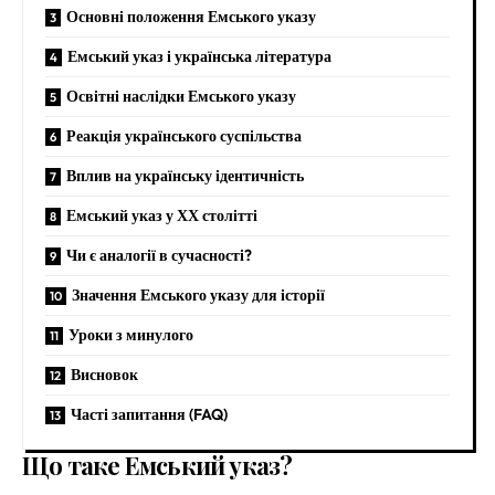
Основні положення Емського указу
Емський указ і українська література
Освітні наслідки Емського указу
Реакція українського суспільства
Вплив на українську ідентичність
Емський указ у ХХ столітті
Чи є аналогії в сучасності?
Значення Емського указу для історії
Уроки з минулого
Висновок
Часті запитання (FAQ)
Що таке Емський указ?