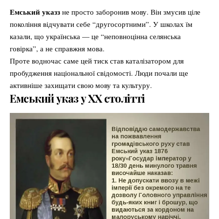
Емський указз
не просто заборонив мову. Він змусив ціле
покоління відчувати себе “другосортними”. У школах їм
казали, що українська — це “неповноцінна селянська
говірка”, а не справжня мова.
Проте водночас саме цей тиск став каталізатором для
пробудження національної свідомості. Люди почали ще
активніше захищати свою мову та культуру.
Емський указ у ХХ столітті