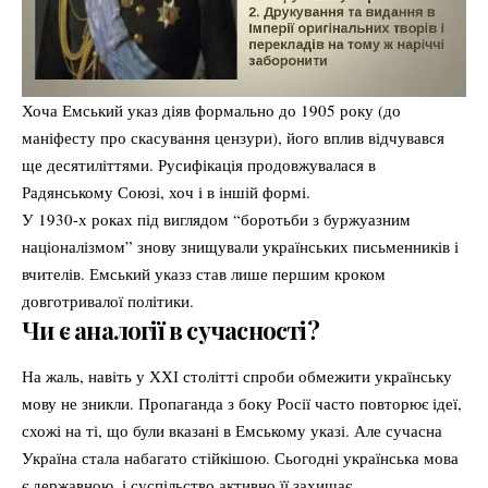
Хоча Емський указ діяв формально до 1905 року (до
маніфесту про скасування цензури), його вплив відчувався
ще десятиліттями. Русифікація продовжувалася в
Радянському Союзі, хоч і в іншій формі.
У 1930-х роках під виглядом “боротьби з буржуазним
націоналізмом” знову знищували українських письменників і
вчителів. Емський указз став лише першим кроком
довготривалої політики.
Чи є аналогії в сучасності?
На жаль, навіть у ХХІ столітті спроби обмежити українську
мову не зникли. Пропаганда з боку Росії часто повторює ідеї,
схожі на ті, що були вказані в Емському указі. Але сучасна
Україна стала набагато стійкішою. Сьогодні українська мова
є державною, і суспільство активно її захищає.