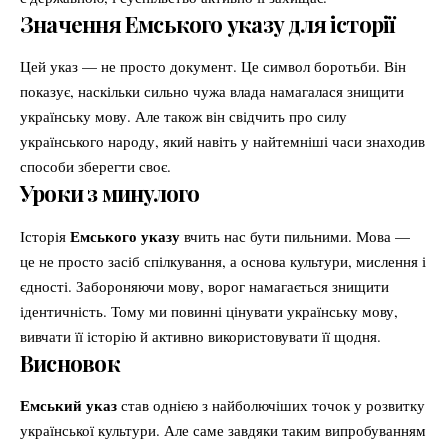
Значення Емського указу для історії
Цей указ — не просто документ. Це символ боротьби. Він
показує, наскільки сильно чужа влада намагалася знищити
українську мову. Але також він свідчить про силу
українського народу, який навіть у найтемніші часи знаходив
способи зберегти своє.
Уроки з минулого
Емського указу
Історія
вчить нас бути пильними. Мова —
це не просто засіб спілкування, а основа культури, мислення і
єдності. Забороняючи мову, ворог намагається знищити
ідентичність. Тому ми повинні цінувати українську мову,
вивчати її історію й активно використовувати її щодня.
Висновок
Емський указ
став однією з найболючіших точок у розвитку
української культури. Але саме завдяки таким випробуванням