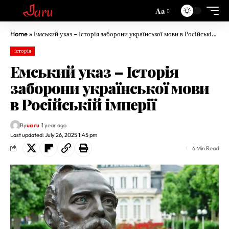
Aa
Home
»
Емський указ – Історія заборони української мови в Російській імперії
історія
Емський указ – Історія
заборони української мови
в Російській імперії
By
ua ru
1 year ago
Last updated: July 26, 2025 1:45 pm
6 Min Read