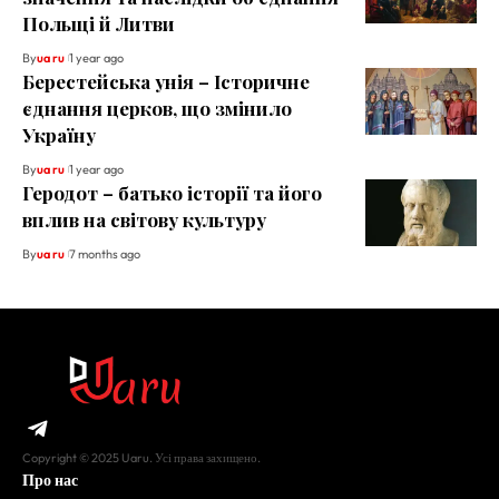
Польщі й Литви
By
ua ru
1 year ago
Берестейська унія – Історичне
єднання церков, що змінило
Україну
By
ua ru
1 year ago
Геродот – батько історії та його
вплив на світову культуру
By
ua ru
7 months ago
Copyright © 2025 Uaru. Усі права захищено.
Про нас