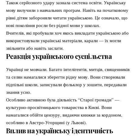
Також серйозного удару зазнала система освіти. Українську
мову вилучили з навчальних програм. Навіть на початковому
рівні дітям забороняли читати українською. Це означало, що
нові покоління росли без рідної мови у школах.
Вчителів, які пробували хоч якось викладати українською або
використовували українські матеріали, карали — їх могли
звільнити або навіть заслати.
Реакція українського суспільства
Українці не мовчали. Багато інтелігентів, митців, священників
та селян намагалися зберегти рідну мову. Вони створювали
підпільні школи, записували фольклор у зошити, передавали
знання усно.
Особливо активною була діяльність “Старої громади” —
культурно-просвітницького товариства в Києві. Вони
намагалися обійти цензуру, видаючи книжки за кордоном,
особливо в Австро-Угорщині (у Львові).
Вплив на українську ідентичність