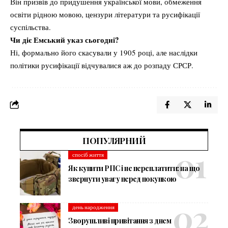
Він призвів до придушення української мови, обмеження
освіти рідною мовою, цензури літератури та русифікації
суспільства.
Чи діє Емський указ сьогодні?
Ні, формально його скасували у 1905 році, але наслідки
політики русифікації відчувалися аж до розпаду СРСР.
ПОПУЛЯРНИЙ
спосіб життя
Як купити РПС і не переплатити: на що
звернути увагу перед покупкою
день народження
Зворушливі привітання з днем