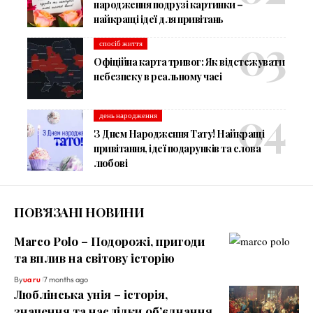
народження подрузі картинки –
найкращі ідеї для привітань
спосіб життя
Офіційна карта тривог: Як відстежувати
небезпеку в реальному часі
день народження
З Днем Народження Тату! Найкращі
привітання, ідеї подарунків та слова
любові
ПОВ’ЯЗАНІ НОВИНИ
Marco Polo – Подорожі, пригоди
та вплив на світову історію
By
ua ru
7 months ago
Люблінська унія – історія,
значення та наслідки об’єднання