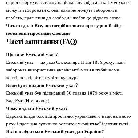
народ сформував сильну національну свідомість. І хоч укази
можуть забороняти слова, вони не можуть заборонити
пам’ять, прагнення до свободи і любов до рідного слова.
Читати далі:
Все, що потрібно знати про судовий збір –
пояснення простими словами
Часті запитання (FAQ)
Що таке Емський указ?
Емський указ — це указ Олександра II від 1876 року, який
забороняв використання української мови в публічному
житті, освіті, літературі та культурі.
Коли було видано Емський указ?
Емський указ був підписаний 30 травня 1876 року в місті
Бад-Емс (Німеччина).
Чому видали Емський указ?
Царська влада боялася зростання українського національного
руху і прагнула зупинити розвиток української ідентичності.
Які наслідки мав Емський указ для України?