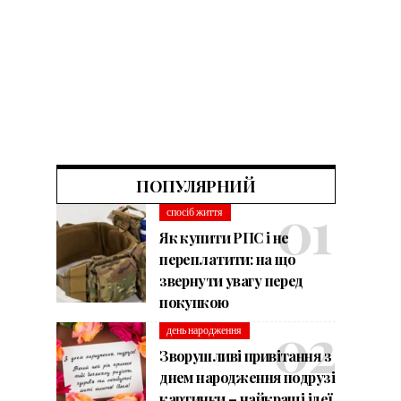
ПОПУЛЯРНИЙ
спосіб життя
Як купити РПС і не
переплатити: на що
звернути увагу перед
покупкою
день народження
Зворушливі привітання з
днем народження подрузі
картинки – найкращі ідеї