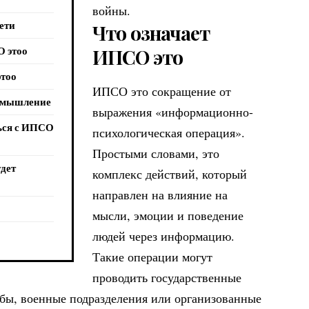
войны.
ети
Что означает
О этоо
ИПСО это
этоо
ИПСО это сокращение от
е мышление
выражения «информационно-
ься с ИПСО
психологическая операция».
Простыми словами, это
удет
комплекс действий, который
направлен на влияние на
мысли, эмоции и поведение
людей через информацию.
Такие операции могут
проводить государственные
бы, военные подразделения или организованные