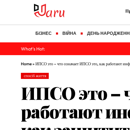
Пр
БІЗНЕС
ВІЙНА
ДЕНЬ НАРОДЖЕНН
What's Hot:
Home
»
ИПСО это – что означает ИПСО это, как работают ин
спосіб життя
ИПСО это – ч
работают ин
как защитить