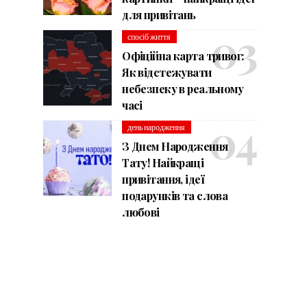
для привітань
спосіб життя
Офіційна карта тривог:
Як відстежувати
небезпеку в реальному
часі
день народження
З Днем Народження
Тату! Найкращі
привітання, ідеї
подарунків та слова
любові