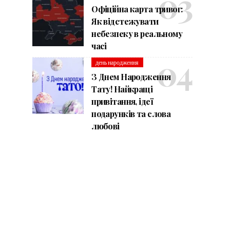
Офіційна карта тривог:
Як відстежувати
небезпеку в реальному
часі
день народження
З Днем Народження
Тату! Найкращі
привітання, ідеї
подарунків та слова
любові