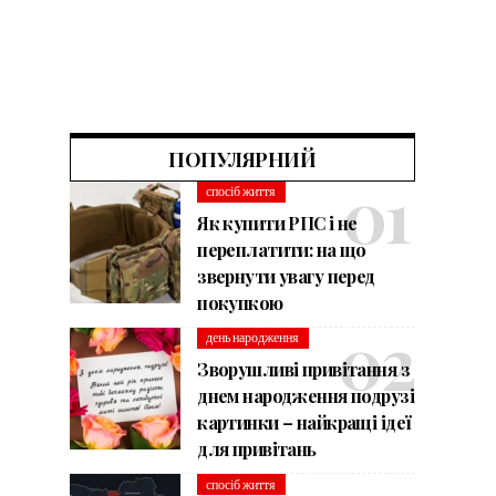
ПОПУЛЯРНИЙ
спосіб життя
Як купити РПС і не
переплатити: на що
звернути увагу перед
покупкою
день народження
Зворушливі привітання з
днем народження подрузі
картинки – найкращі ідеї
для привітань
спосіб життя