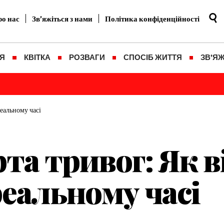
о нас
Зв’яжіться з нами
Політика конфіденційності
Я
КВІТКА
РОЗВАГИ
СПОСІБ ЖИТТЯ
ЗВ’ЯЖ
реальному часі
та тривог: Як 
реальному часі