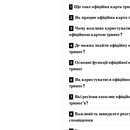
Що таке офіційна карта тр
Як працює офіційна карта 
Чому важливо користуват
офіційною картою тривог?
Де можна знайти офіційну 
тривог?
Основні функції офіційної 
тривог
Як користуватися офіційн
тривог?
Які регіони охоплює офіцій
тривог’s?
Важливість швидкого реаг
сповіщення