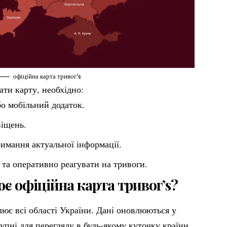
офіційна карта тривог’s
ти карту, необхідно:
бо мобільний додаток.
віщень.
римання актуальної інформації.
та оперативно реагувати на тривоги.
ює офіційна карта тривог’s?
лює всі області України. Дані оновлюються у
упні для перегляду в будь-якому куточку країни.