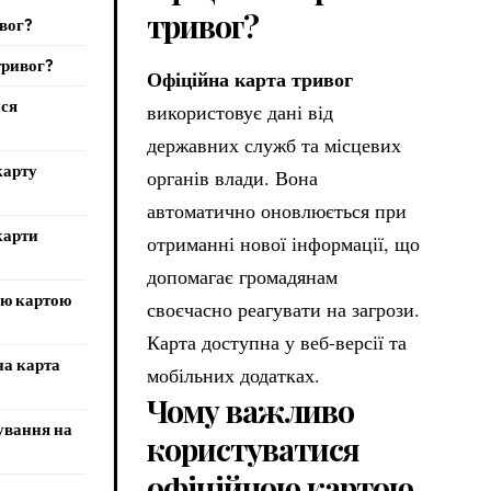
тривог?
ивог?
тривог?
Офіційна карта тривог
ися
використовує дані від
державних служб та місцевих
карту
органів влади. Вона
автоматично оновлюється при
карти
отриманні нової інформації, що
допомагає громадянам
ою картою
своєчасно реагувати на загрози.
Карта доступна у веб-версії та
на карта
мобільних додатках.
Чому важливо
ування на
користуватися
офіційною картою