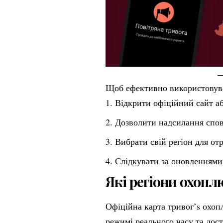
Щоб ефективно використовува
Відкрити офіційний сайт а
Дозволити надсилання спо
Вибрати свій регіон для от
Слідкувати за оновленнями 
Які регіони охопл
Офіційна карта тривог’s охоп
режимі реального часу та дост