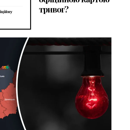
тривог?
іційну