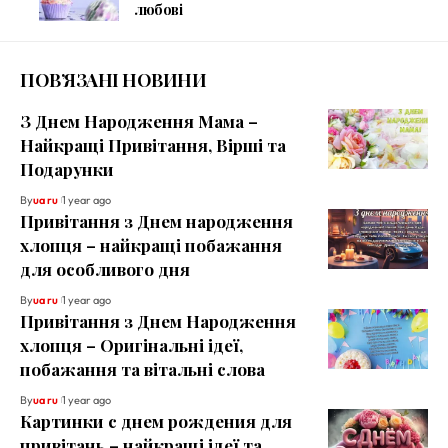
любові
ПОВ’ЯЗАНІ НОВИНИ
З Днем Народження Мама –
Найкращі Привітання, Вірші та
Подарунки
By
ua ru
1 year ago
Привітання з Днем народження
хлопця – найкращі побажання
для особливого дня
By
ua ru
1 year ago
Привітання з Днем Народження
хлопця – Оригінальні ідеї,
побажання та вітальні слова
By
ua ru
1 year ago
Картинки с днем рождения для
привітань – найкращі ідеї та