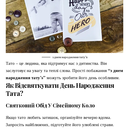
з днем народження тату’s
Тато – це людина, яка підтримує нас з дитинства. Він
“з днем
заслуговує на увагу та теплі слова. Прості побажання
народження тату’s”
можуть зробити його день особливим.
Як Відсвяткувати День Народження
Тата?
Святковий Обід У Сімейному Коло
Якщо тато любить затишок, організуйте вечерю вдома.
Запросіть найближчих, підготуйте його улюблені страви.