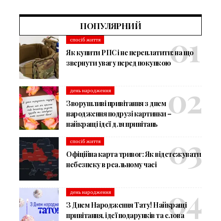
ПОПУЛЯРНИЙ
спосіб життя
Як купити РПС і не переплатити: на що
звернути увагу перед покупкою
день народження
Зворушливі привітання з днем
народження подрузі картинки –
найкращі ідеї для привітань
спосіб життя
Офіційна карта тривог: Як відстежувати
небезпеку в реальному часі
день народження
З Днем Народження Тату! Найкращі
привітання, ідеї подарунків та слова