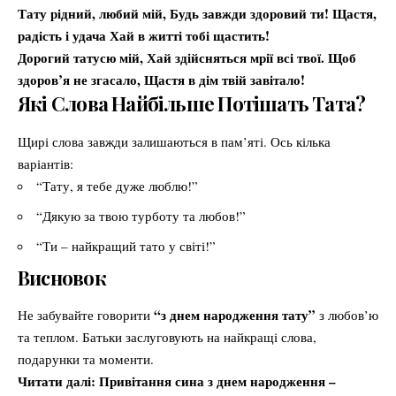
Тату рідний, любий мій, Будь завжди здоровий ти! Щастя,
радість і удача Хай в житті тобі щастить!
Дорогий татусю мій, Хай здійсняться мрії всі твої. Щоб
здоров’я не згасало, Щастя в дім твій завітало!
Які Слова Найбільше Потішать Тата?
Щирі слова завжди залишаються в пам’яті. Ось кілька
варіантів:
“Тату, я тебе дуже люблю!”
“Дякую за твою турботу та любов!”
“Ти – найкращий тато у світі!”
Висновок
“з днем народження тату”
Не забувайте говорити
з любов’ю
та теплом. Батьки заслуговують на найкращі слова,
подарунки та моменти.
Читати далі:
Привітання сина з днем народження –