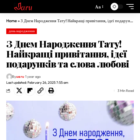
Aa
Home
»
З Днем Народження Тату! Найкращі привітання, ідеї подарунків та слова любові
день народження
З Днем Народження Тату!
Найкращі привітання, ідеї
подарунків та слова любові
By
ua ru
1 year ago
Last updated: February 26, 2025 7:55 am
3 Min Read