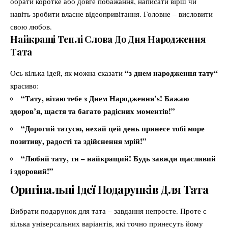
обрати коротке або довге побажання, написати вірш чи
навіть зробити власне відеопривітання. Головне – висловити
свою любов.
Найкращі Теплі Слова До Дня Народження
Тата
“
з днем народження тату
“
Ось кілька ідей, як можна сказати
красиво:
“Тату, вітаю тебе з Днем Народження’s! Бажаю
здоров’я, щастя та багато радісних моментів!”
“Дорогий татусю, нехай цей день принесе тобі море
позитиву, радості та здійснення мрій!”
“Любий тату, ти – найкращий! Будь завжди щасливий
і здоровий!”
Оригінальні Ідеї Подарунків Для Тата
Вибрати подарунок для тата – завдання непросте. Проте є
кілька універсальних варіантів, які точно принесуть йому