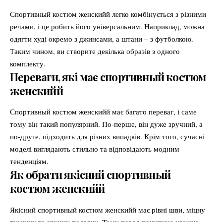
Спортивный костюм женскийй легко комбінується з різними
речами, і це робить його універсальним. Наприклад, можна
одягти худі окремо з джинсами, а штани – з футболкою.
Таким чином, ви створите декілька образів з одного
комплекту.
Переваги, які має спортивный костюм
женскийй
Спортивный костюм женскийй має багато переваг, і саме
тому він такий популярний. По-перше, він дуже зручний, а
по-друге, підходить для різних випадків. Крім того, сучасні
моделі виглядають стильно та відповідають модним
тенденціям.
Як обрати якісний спортивный
костюм женскийй
Якісний спортивный костюм женскийй має рівні шви, міцну
тканину та зручну посадку. Тому перед покупкою уважно