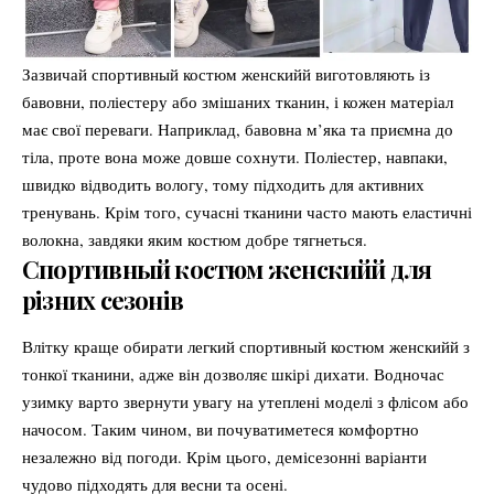
Зазвичай спортивный костюм женскийй виготовляють із
бавовни, поліестеру або змішаних тканин, і кожен матеріал
має свої переваги. Наприклад, бавовна м’яка та приємна до
тіла, проте вона може довше сохнути. Поліестер, навпаки,
швидко відводить вологу, тому підходить для активних
тренувань. Крім того, сучасні тканини часто мають еластичні
волокна, завдяки яким костюм добре тягнеться.
Спортивный костюм женскийй для
різних сезонів
Влітку краще обирати легкий спортивный костюм женскийй з
тонкої тканини, адже він дозволяє шкірі дихати. Водночас
узимку варто звернути увагу на утеплені моделі з флісом або
начосом. Таким чином, ви почуватиметеся комфортно
незалежно від погоди. Крім цього, демісезонні варіанти
чудово підходять для весни та осені.