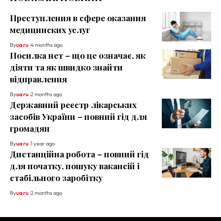
Преступления в сфере оказания
медицинских услуг
By
ua ru
4 months ago
Посилка нет – що це означає, як
діяти та як швидко знайти
відправлення
By
ua ru
2 months ago
Державний реєстр лікарських
засобів України – повний гід для
громадян
By
ua ru
1 year ago
Дистанційна робота – повний гід
для початку, пошуку вакансій і
стабільного заробітку
By
ua ru
2 months ago