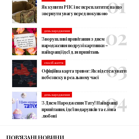
Як купити РПС і не переплатити: на що
звернути увагу перед покупкою
день народження
Зворушливі привітання з днем
народження подрузі картинки –
найкращі ідеї для привітань
спосіб життя
Офіційна карта тривог: Як відстежувати
небезпеку в реальному часі
день народження
З Днем Народження Тату! Найкращі
привітання, ідеї подарунків та слова
любові
ПОВ’ЯЗАНІ НОВИНИ