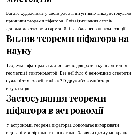
Багато художників у своїй роботі інтуїтивно використовували
принципи теореми піфагора. Співвідношення сторін
допомагає створити гармонійні та збалансовані композиції.
Вплив теореми піфагора на
науку
Теорема піфагораа стала основою для розвитку аналітичної
геометрії і тригонометрії. Без неї було б неможливо створити
сучасні технології, такі як 3D-друк або комп’ютерна
візуалізація.
Застосування теореми
піфагора в астрономії
У астрономії теорема піфагораа допомагає вимірювати
відстані між зірками та планетами. Завдяки цьому ми краще