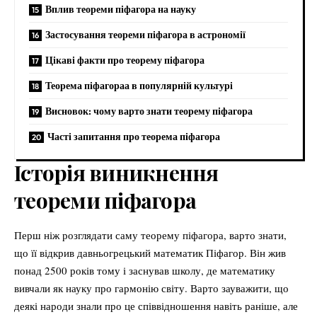
Вплив теореми піфагора на науку
Застосування теореми піфагора в астрономії
Цікаві факти про теорему піфагора
Теорема піфагораа в популярній культурі
Висновок: чому варто знати теорему піфагора
Часті запитання про теорема піфагора
Історія виникнення
теореми піфагора
Перш ніж розглядати саму теорему піфагора, варто знати,
що її відкрив давньогрецький математик Піфагор. Він жив
понад 2500 років тому і заснував школу, де математику
вивчали як науку про гармонію світу. Варто зауважити, що
деякі народи знали про це співвідношення навіть раніше, але