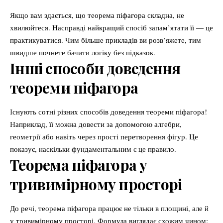
Якщо вам здається, що теорема піфагора складна, не
хвилюйтеся. Насправді найкращий спосіб запам’ятати її — це
практикуватися. Чим більше прикладів ви розв’яжете, тим
швидше почнете бачити логіку без підказок.
Інші способи доведення
теореми піфагора
Існують сотні різних способів доведення теореми піфагора!
Наприклад, її можна довести за допомогою алгебри,
геометрії або навіть через прості перетворення фігур. Це
показує, наскільки фундаментальним є це правило.
Теорема піфагора у
тривимірному просторі
До речі, теорема піфагора працює не тільки в площині, але й
у тривимірному просторі. Формула виглядає схожим чином: