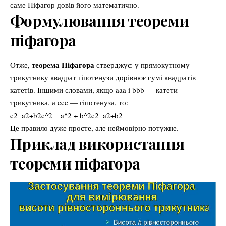
саме Піфагор довів його математично.
Формулювання теореми
піфагора
теорема Піфагора
Отже,
стверджує: у прямокутному
трикутнику квадрат гіпотенузи дорівнює сумі квадратів
катетів. Іншими словами, якщо aaa і bbb — катети
трикутника, а ccc — гіпотенуза, то:
c2=a2+b2c^2 = a^2 + b^2c2=a2+b2
Це правило дуже просте, але неймовірно потужне.
Приклад використання
теореми піфагора