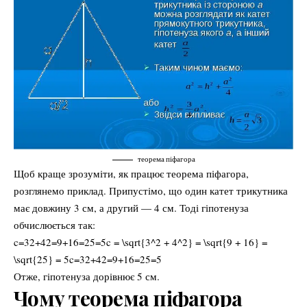
теорема піфагора
Щоб краще зрозуміти, як працює теорема піфагора,
розглянемо приклад. Припустімо, що один катет трикутника
має довжину 3 см, а другий — 4 см. Тоді гіпотенуза
обчислюється так:
c=32+42=9+16=25=5c = \sqrt{3^2 + 4^2} = \sqrt{9 + 16} =
\sqrt{25} = 5c=32+42​=9+16​=25​=5
Отже, гіпотенуза дорівнює 5 см.
Чому теорема піфагора