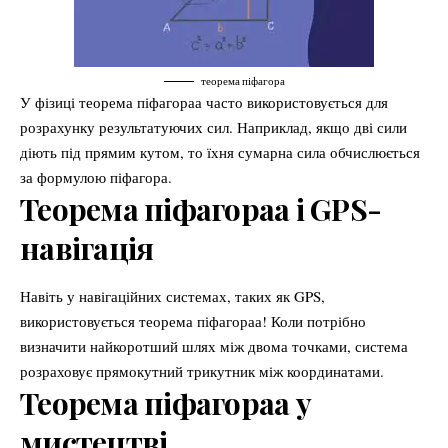
теорема піфагора
У фізиці теорема піфагораа часто використовується для
розрахунку результатуючих сил. Наприклад, якщо дві сили
діють під прямим кутом, то їхня сумарна сила обчислюється
за формулою піфагора.
Теорема піфагораа і GPS-
навігація
Навіть у навігаційних системах, таких як GPS,
використовується теорема піфагораа! Коли потрібно
визначити найкоротший шлях між двома точками, система
розраховує прямокутний трикутник між координатами.
Теорема піфагораа у
мистецтві