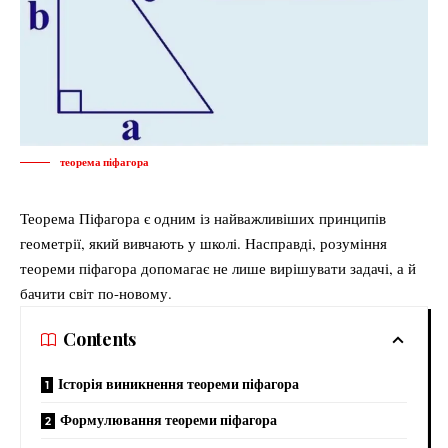
теорема піфагора
Теорема Піфагора є одним із найважливіших принципів
геометрії, який вивчають у школі. Насправді, розуміння
теореми піфагора допомагає не лише вирішувати задачі, а й
бачити світ по-новому.
Contents
Історія виникнення теореми піфагора
Формулювання теореми піфагора