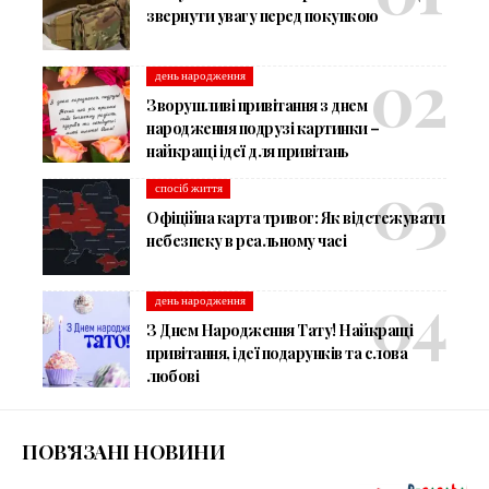
звернути увагу перед покупкою
день народження
Зворушливі привітання з днем
народження подрузі картинки –
найкращі ідеї для привітань
спосіб життя
Офіційна карта тривог: Як відстежувати
небезпеку в реальному часі
день народження
З Днем Народження Тату! Найкращі
привітання, ідеї подарунків та слова
любові
ПОВ’ЯЗАНІ НОВИНИ