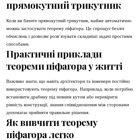
прямокутний трикутник
Коли ви бачите прямокутний трикутник, майже автоматично
можна застосувати теорему піфагора. Це спрощує безліч
обчислень і дозволяє розв’язувати складніші задачі простими
способами.
Практичні приклади
теореми піфагора у житті
Важливо знати, що навіть архітектори та інженери постійно
використовують теорему піфагора. Наприклад, коли потрібно
встановити драбину під певним кутом або перевірити
рівність конструкції, знання співвідношення між сторонами
допомагає прийняти правильне рішення.
Як вивчити теорему
піфагора легко