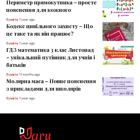
Периметр прямокутника – просте
пояснення для кожного
By
ua ru
1 year ago
Кодекс цивільного захисту – Що
це таке та як він працює?
By
ua ru
1 year ago
ГДЗ математика 3 клас Листопад
– унікальний путівник для учнів і
батьків
By
ua ru
11 months ago
Молярна маса – Повне пояснення
з прикладами для школярів
By
ua ru
1 year ago