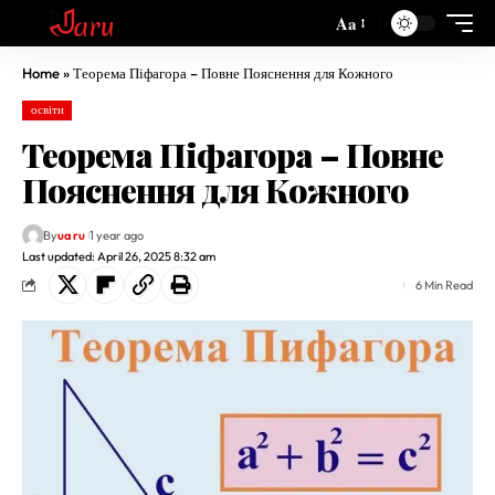
Aa
Home
»
Теорема Піфагора – Повне Пояснення для Кожного
освіти
Теорема Піфагора – Повне
Пояснення для Кожного
By
ua ru
1 year ago
Last updated: April 26, 2025 8:32 am
6 Min Read