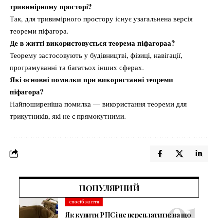
тривимірному просторі?
Так, для тривимірного простору існує узагальнена версія
теореми піфагора.
Де в житті використовується теорема піфагораа?
Теорему застосовують у будівництві, фізиці, навігації,
програмуванні та багатьох інших сферах.
Які основні помилки при використанні теореми
піфагора?
Найпоширеніша помилка — використання теореми для
трикутників, які не є прямокутними.
ПОПУЛЯРНИЙ
спосіб життя
Як купити РПС і не переплатити: на що