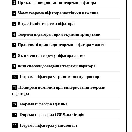
Приклад використання теореми піфагора
Чому теорема піфагора настільки важлива
Візуалізація теореми піфагора
Теорема піфагора і прямокутний трикутник
Практичні приклади теореми піфагора у житті
Як вивчити теорему піфагора легко
Інші способи доведення теореми піфагора
Теорема піфагора у тривимірному просторі
Поширені помилки при використанні теореми
піфагора
Теорема піфагора і фізика
Теорема піфагораа і GPS-навігація
Теорема піфагораа у мистецтві