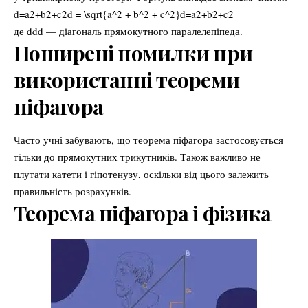
d=a2+b2+c2d = \sqrt{a^2 + b^2 + c^2}d=a2+b2+c2​
де ddd — діагональ прямокутного паралелепіпеда.
Поширені помилки при
використанні теореми
піфагора
Часто учні забувають, що теорема піфагора застосовується
тільки до прямокутних трикутників. Також важливо не
плутати катети і гіпотенузу, оскільки від цього залежить
правильність розрахунків.
Теорема піфагора і фізика