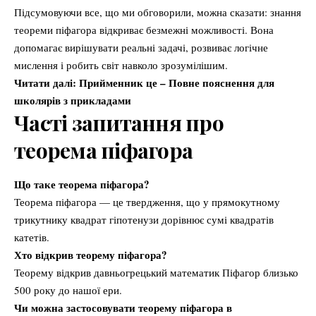
Підсумовуючи все, що ми обговорили, можна сказати: знання
теореми піфагора відкриває безмежні можливості. Вона
допомагає вирішувати реальні задачі, розвиває логічне
мислення і робить світ навколо зрозумілішим.
Читати далі:
Прийменник це – Повне пояснення для
школярів з прикладами
Часті запитання
про
теорема піфагора
Що таке теорема піфагора?
Теорема піфагора — це твердження, що у прямокутному
трикутнику квадрат гіпотенузи дорівнює сумі квадратів
катетів.
Хто відкрив теорему піфагора?
Теорему відкрив давньогрецький математик Піфагор близько
500 року до нашої ери.
Чи можна застосовувати теорему піфагора в